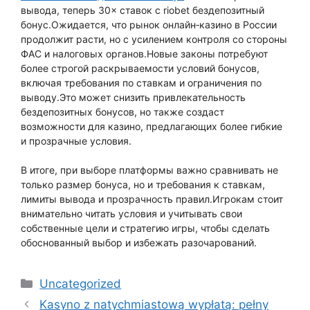
вывода, теперь 30× ставок с riobet бездепозитный
бонус.Ожидается, что рынок онлайн‑казино в России
продолжит расти, но с усилением контроля со стороны
ФАС и налоговых органов.Новые законы потребуют
более строгой раскрываемости условий бонусов,
включая требования по ставкам и ограничения по
выводу.Это может снизить привлекательность
бездепозитных бонусов, но также создаст
возможности для казино, предлагающих более гибкие
и прозрачные условия.
В итоге, при выборе платформы важно сравнивать не
только размер бонуса, но и требования к ставкам,
лимиты вывода и прозрачность правил.Игрокам стоит
внимательно читать условия и учитывать свои
собственные цели и стратегию игры, чтобы сделать
обоснованный выбор и избежать разочарований.
Uncategorized
Kasyno z natychmiastową wypłatą: pełny