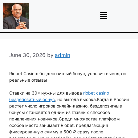
June 30, 2026
by
admin
Riobet Casino: бездепозитный бонус, условия вывода и
реальные отзывы
Ставки на 30× нужны для вывода
riobet casino
бездепозитный бонус
, но выгода высока.Когда в России
растет число игроков онлайн‑казино, бездепозитные
бонусы становятся одним из главных способов
привлечения новичков.Среди множества платформ
особое место занимает Riobet, предлагающий
фиксированную сумму в 500 ₽ сразу после