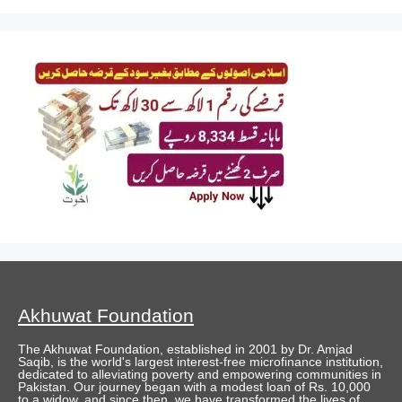
Akhuwat Foundation
The Akhuwat Foundation, established in 2001 by Dr. Amjad
Saqib, is the world's largest interest-free microfinance institution,
dedicated to alleviating poverty and empowering communities in
Pakistan. Our journey began with a modest loan of Rs. 10,000
to a widow, and since then, we have transformed the lives of