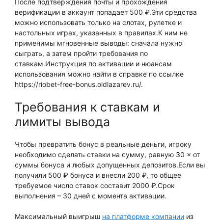
После подтверждения почты и прохождения
верификации в аккаунт попадает 500 ₽.Эти средства
можно использовать только на слотах, рулетке и
настольных играх, указанных в правилах.К ним не
применимы мгновенные выводы: сначала нужно
сыграть, а затем пройти требования по
ставкам.Инструкция по активации и нюансам
использования можно найти в справке по ссылке
https://riobet-free-bonus.oldlazarev.ru/.
Требования к ставкам и
лимиты вывода
Чтобы превратить бонус в реальные деньги, игроку
необходимо сделать ставки на сумму, равную 30 × от
суммы бонуса и любых допущенных депозитов.Если вы
получили 500 ₽ бонуса и внесли 200 ₽, то общее
требуемое число ставок составит 2000 ₽.Срок
выполнения – 30 дней с момента активации.
Максимальный выигрыш
на платформе компании
из