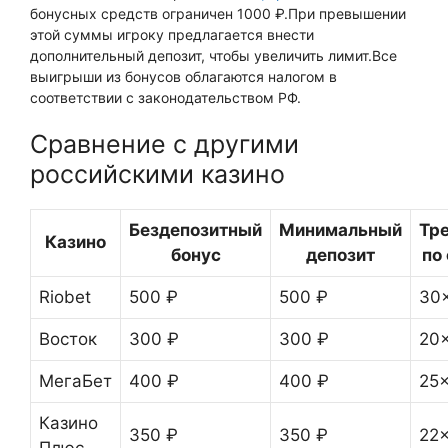
бонусных средств ограничен 1000 ₽.При превышении
этой суммы игроку предлагается внести
дополнительный депозит, чтобы увеличить лимит.Все
выигрыши из бонусов облагаются налогом в
соответствии с законодательством РФ.
Сравнение с другими
российскими казино
Бездепозитный
Минимальный
Тр
Казино
бонус
депозит
по
Riobet
500 ₽
500 ₽
30
Восток
300 ₽
300 ₽
20
МегаБет
400 ₽
400 ₽
25
Казино
350 ₽
350 ₽
22