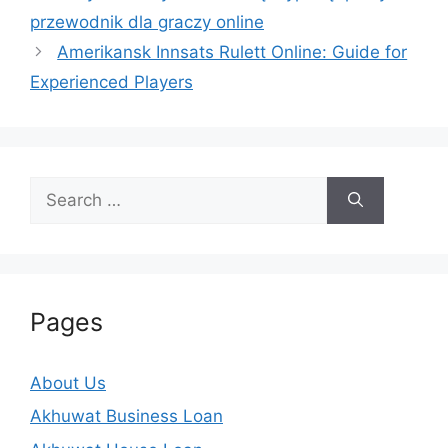
przewodnik dla graczy online
Amerikansk Innsats Rulett Online: Guide for
Experienced Players
Pages
About Us
Akhuwat Business Loan