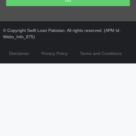
Go
© Copyright Swift Loan Pakistan. All rights reserved. (APM Id :
Webs_Info_875)
Disclaimer
Privacy Policy
Terms and Conditions